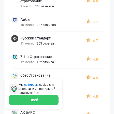
4.8
страхование
9 место
266 отзывов
Гайде
4.7
10 место
287 отзывов
Русский Стандарт
4.7
11 место
253 отзыва
Zetta-Страхование
4.9
12 место
162 отзыва
СберСтрахование
4.5
13 место
326 отзывов
Мы
собираем
cookie для
аналитики и правильной
работы
сайта
Евроинс
4.8
14 место
187 отзывов
Окей
АК БАРС