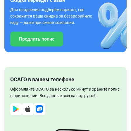
Скидка переедет с вами
Для продления подберём вариант, где
сохранится ваша скидка за безаварийную
езду — даже при смене компании.
Продлить полис
ОСАГО в вашем телефоне
Оформляйте ОСАГО за несколько минут и храните полис
в приложении. Все данные всегда под рукой.