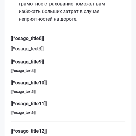
грамотное страхование поможет вам
избежать больших затрат в случае
неприятностей на дороге.
[[*osago_title8]]
[[*osago_text3]]
[[*osago_title9]]
[[*osago_text4]]
[[*osago_title10]]
[[*osago_text5]]
[[*osago_title11]]
[[*osago_text6]]
[[*osago_title12]]