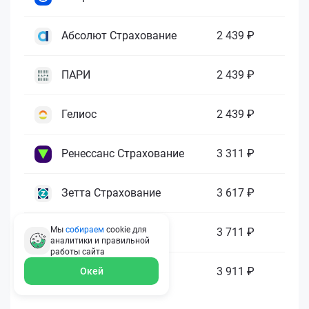
Абсолют Страхование
2 439 ₽
ПАРИ
2 439 ₽
Гелиос
2 439 ₽
Ренессанс Страхование
3 311 ₽
Зетта Страхование
3 617 ₽
Мы
собираем
cookie для
ГАЙДЕ
3 711 ₽
аналитики и правильной
работы
сайта
МАКС
3 911 ₽
Окей