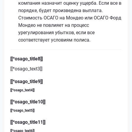
компания назначит оценку ущерба. Если все в
порядке, будет произведена выплата.
Стоимость ОСАГО на Мондео или ОСАГО Форд
Мондео не повлияет на процесс
урегулирования убытков, если все
соответствует условиям полиса.
[[*osago_title8]]
[[*osago_text3]]
[[*osago_title9]]
[[*osago_text4]]
[[*osago_title10]]
[[*osago_text5]]
[[*osago_title11]]
[[*osago_text6]]