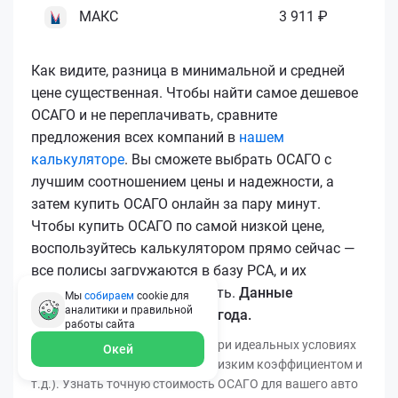
МАКС
3 911 ₽
Как видите, разница в минимальной и средней
цене существенная. Чтобы найти самое дешевое
ОСАГО и не переплачивать, сравните
предложения всех компаний в
нашем
калькуляторе
. Вы сможете выбрать ОСАГО с
лучшим соотношением цены и надежности, а
затем купить ОСАГО онлайн за пару минут.
Чтобы купить ОСАГО по самой низкой цене,
воспользуйтесь калькулятором прямо сейчас —
все полисы загружаются в базу РСА, и их
подлинность легко проверить.
Данные
Мы
собираем
cookie для
аналитики и правильной
актуальны для марта 2026 года.
работы
сайта
*Минимальная цена получена при идеальных условиях
Окей
(безаварийный стаж, регион с низким коэффициентом и
т.д.). Узнать точную стоимость ОСАГО для вашего авто