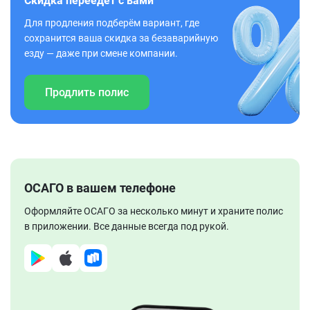
Скидка переедет с вами
Для продления подберём вариант, где
сохранится ваша скидка за безаварийную
езду — даже при смене компании.
Продлить полис
ОСАГО в вашем телефоне
Оформляйте ОСАГО за несколько минут и храните полис
в приложении. Все данные всегда под рукой.