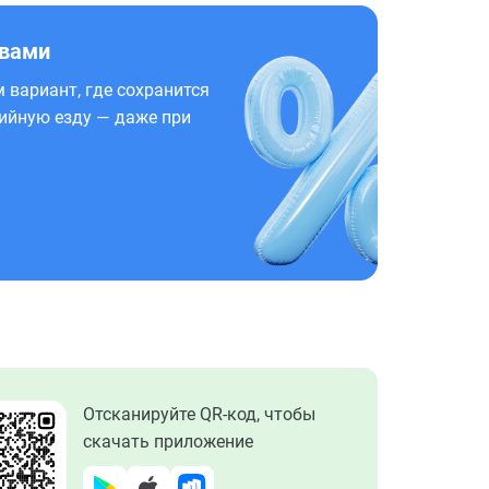
 вами
 вариант, где сохранится
ийную езду — даже при
Отсканируйте QR-код, чтобы
скачать приложение