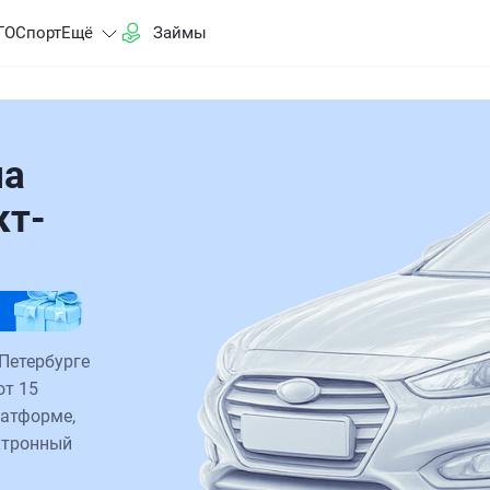
ГО
Спорт
Ещё
Займы
на
кт-
Петербурге
от 15
латформе,
ктронный