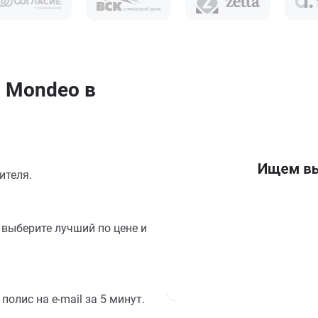
 Mondeo в
ителя.
выберите лучший по цене и
олис на e-mail за 5 минут.