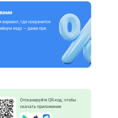
 вами
 вариант, где сохранится
ийную езду — даже при
Отсканируйте QR-код, чтобы
скачать приложение