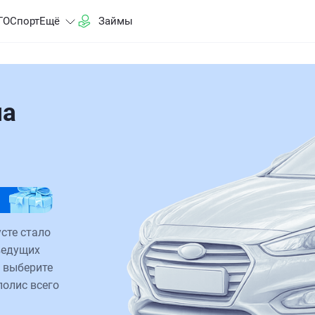
ГО
Спорт
Ещё
Займы
на
сте стало
ведущих
 выберите
полис всего