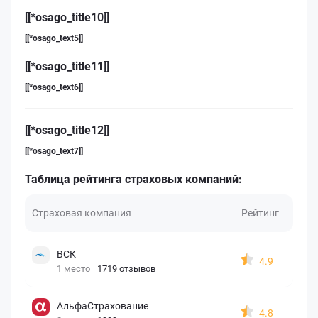
[[*osago_title10]]
[[*osago_text5]]
[[*osago_title11]]
[[*osago_text6]]
[[*osago_title12]]
[[*osago_text7]]
Таблица рейтинга страховых компаний:
Страховая компания
Рейтинг
ВСК
4.9
1 место
1719 отзывов
АльфаСтрахование
4.8