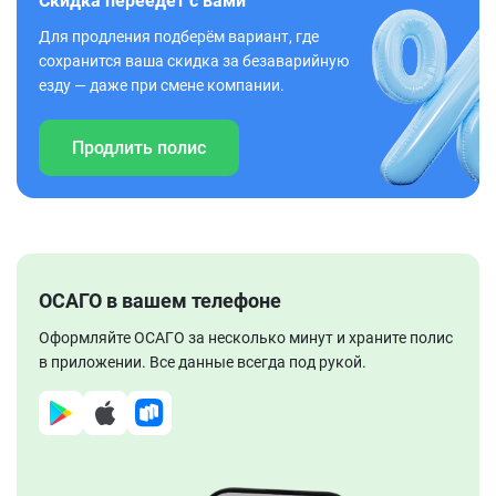
Скидка переедет с вами
Для продления подберём вариант, где
сохранится ваша скидка за безаварийную
езду — даже при смене компании.
Продлить полис
ОСАГО в вашем телефоне
Оформляйте ОСАГО за несколько минут и храните полис
в приложении. Все данные всегда под рукой.