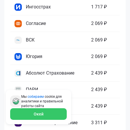
Ингосстрах
1 717 ₽
Согласие
2 069 ₽
ВСК
2 069 ₽
Югория
2 069 ₽
Абсолют Страхование
2 439 ₽
ПАРИ
2 439 ₽
Мы
собираем
cookie для
аналитики и правильной
Гелиос
2 439 ₽
работы
сайта
Окей
Ренессанс Страхование
3 311 ₽