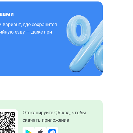
 вами
 вариант, где сохранится
ийную езду — даже при
Отсканируйте QR-код, чтобы
скачать приложение