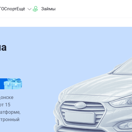
ГО
Спорт
Ещё
Займы
на
донске
от 15
латформе,
ктронный