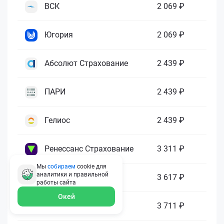
ВСК
2 069 ₽
Югория
2 069 ₽
Абсолют Страхование
2 439 ₽
ПАРИ
2 439 ₽
Гелиос
2 439 ₽
Ренессанс Страхование
3 311 ₽
Мы
собираем
cookie для
аналитики и правильной
Зетта Страхование
3 617 ₽
работы
сайта
Окей
ГАЙДЕ
3 711 ₽