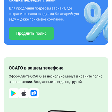
Скидка переедет с вами
Для продления подберём вариант, где
сохранится ваша скидка за безаварийную
езду — даже при смене компании.
Продлить полис
ОСАГО в вашем телефоне
Оформляйте ОСАГО за несколько минут и храните полис
в приложении. Все данные всегда под рукой.