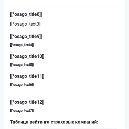
[[*osago_title8]]
[[*osago_text3]]
[[*osago_title9]]
[[*osago_text4]]
[[*osago_title10]]
[[*osago_text5]]
[[*osago_title11]]
[[*osago_text6]]
[[*osago_title12]]
[[*osago_text7]]
Таблица рейтинга страховых компаний: