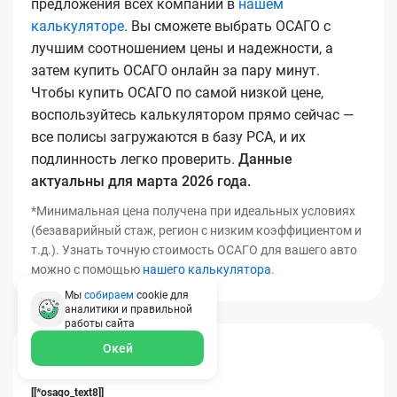
предложения всех компаний в
нашем
калькуляторе
. Вы сможете выбрать ОСАГО с
лучшим соотношением цены и надежности, а
затем купить ОСАГО онлайн за пару минут.
Чтобы купить ОСАГО по самой низкой цене,
воспользуйтесь калькулятором прямо сейчас —
все полисы загружаются в базу РСА, и их
подлинность легко проверить.
Данные
актуальны для марта 2026 года.
*Минимальная цена получена при идеальных условиях
(безаварийный стаж, регион с низким коэффициентом и
т.д.). Узнать точную стоимость ОСАГО для вашего авто
можно с помощью
нашего калькулятора
.
Мы
собираем
cookie для
аналитики и правильной
работы
сайта
Окей
[[*osago_title14]]
[[*osago_text8]]