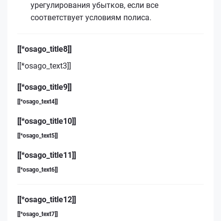
урегулирования убытков, если все
соответствует условиям полиса.
[[*osago_title8]]
[[*osago_text3]]
[[*osago_title9]]
[[*osago_text4]]
[[*osago_title10]]
[[*osago_text5]]
[[*osago_title11]]
[[*osago_text6]]
[[*osago_title12]]
[[*osago_text7]]