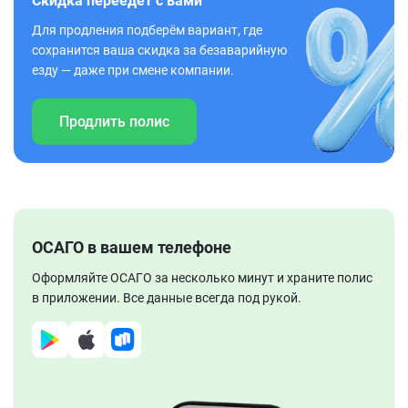
Скидка переедет с вами
Для продления подберём вариант, где
сохранится ваша скидка за безаварийную
езду — даже при смене компании.
Продлить полис
ОСАГО в вашем телефоне
Оформляйте ОСАГО за несколько минут и храните полис
в приложении. Все данные всегда под рукой.