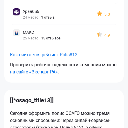
УралСиб
5.0
24 место
1 отзыв
МАКС
4.9
25 место
15 отзывов
Как считается рейтинг Polis812
Проверить рейтинг надежности компании можно
на сайте «Эксперт РА»
.
[[*osago_title13]]
Сегодня оформить полис ОСАГО можно тремя
основными способами: через онлайн-сервисы-
агрегаторы (такие как Полис 812), в офисе