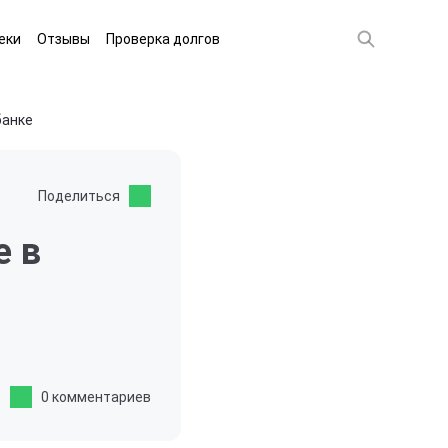
еки
Отзывы
Проверка долгов
банке
Поделиться
е в
0 комментариев