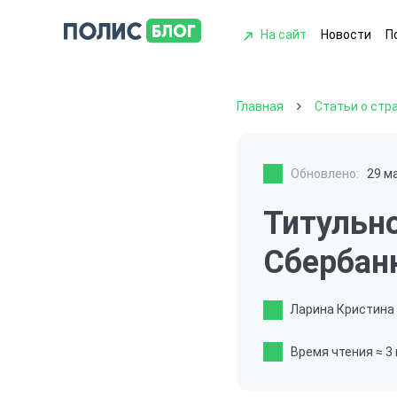
На сайт
Новости
П
Главная
Статьи о стр
Обновлено:
29 м
Титульно
Сбербан
Ларина Кристина
Время чтения
≈ 3