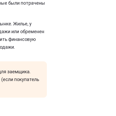
орые были потрачены
ынке. Жилье, у
одажи или обременен
чить финансовую
родажи.
для заемщика.
(если покупатель