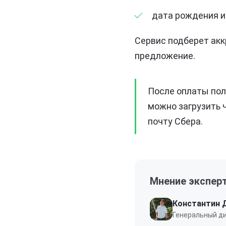
дата рождения и
Сервис подберет ак
предложение.
После оплаты поли
можно загрузить 
почту Сбера.
Мнение экспер
Константин 
Генеральный ди