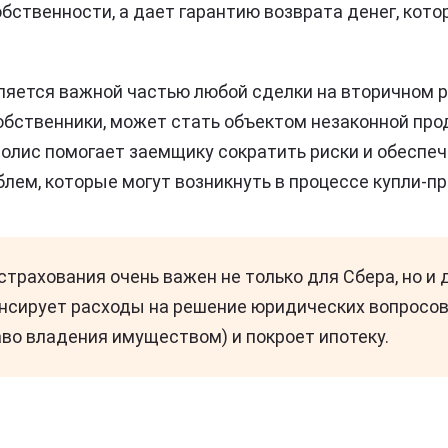
обственности, а дает гарантию возврата денег, кот
ляется важной частью любой сделки на вторичном р
обственники, может стать объектом незаконной пр
полис помогает заемщику сократить риски и обеспе
блем, которые могут возникнуть в процессе купли-п
трахования очень важен не только для Сбера, но и 
нсирует расходы на решение юридических вопросов 
аво владения имуществом) и покроет ипотеку.