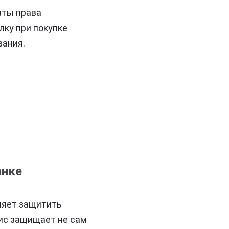
аты права
лку при покупке
вания.
анке
ляет защитить
лис защищает не сам