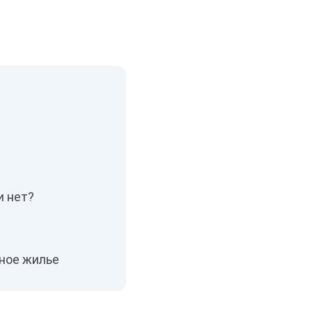
и нет?
чное жилье