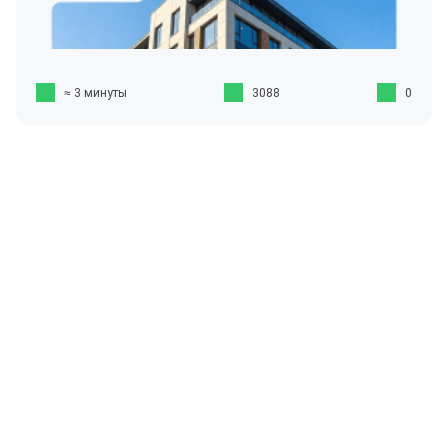
≈ 3 минуты
3088
0