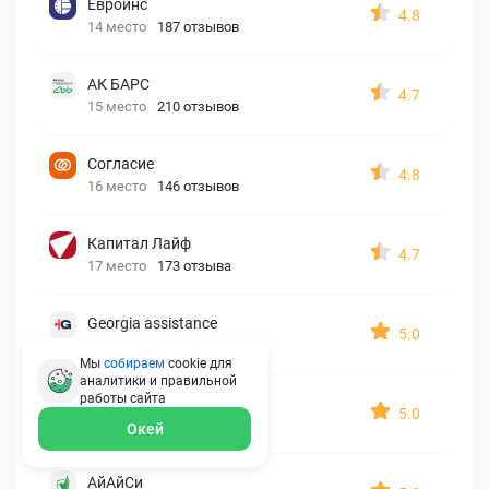
Евроинс
4.8
14 место
187 отзывов
АК БАРС
4.7
15 место
210 отзывов
Согласие
4.8
16 место
146 отзывов
Капитал Лайф
4.7
17 место
173 отзыва
Georgia assistance
5.0
18 место
30 отзывов
Мы
собираем
cookie для
аналитики и правильной
работы
сайта
Д2 Страхование
5.0
19 место
10 отзывов
Окей
АйАйСи