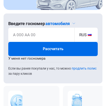
Введите госномер
автомобиля
А 000 АА 00
RUS
Рассчитать
У меня нет госномера
Если вы ранее покупали у нас, то можно
продлить полис
за пару кликов