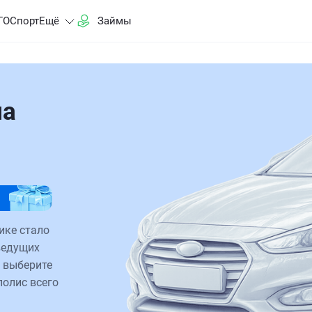
ГО
Спорт
Ещё
Займы
на
ике стало
ведущих
 выберите
полис всего