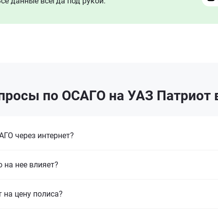
се данные всегда под рукой.
просы по ОСАГО на УАЗ Патриот 
ГО через интернет?
 на нее влияет?
т на цену полиса?