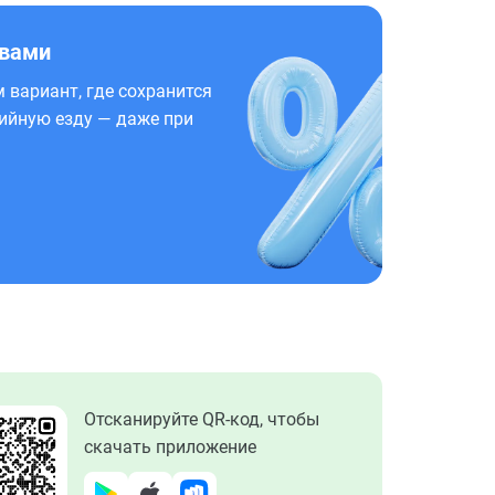
 вами
 вариант, где сохранится
ийную езду — даже при
Отсканируйте QR-код, чтобы
скачать приложение