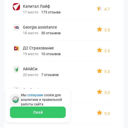
Капитал Лайф
4.7
17 место
173 отзыва
Georgia assistance
5.0
18 место
30 отзывов
Д2 Страхование
5.0
19 место
10 отзывов
АйАйСи
5.0
20 место
7 отзывов
OxySport
5.0
Мы
собираем
cookie для
21 место
6 отзывов
аналитики и правильной
работы
сайта
ERGO AXA
Окей
5.0
22 место
2 отзыва