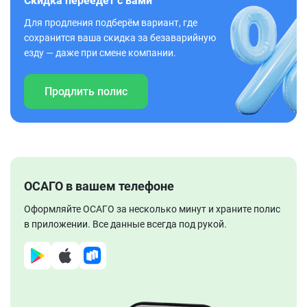
Скидка переедет с вами
Для продления подберём вариант, где
сохранится ваша скидка за безаварийную
езду — даже при смене компании.
Продлить полис
ОСАГО в вашем телефоне
Оформляйте ОСАГО за несколько минут и храните полис
в приложении. Все данные всегда под рукой.