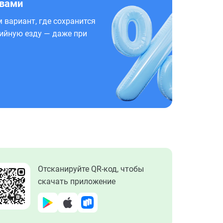
 вами
 вариант, где сохранится
ийную езду — даже при
Отсканируйте QR-код, чтобы
скачать приложение