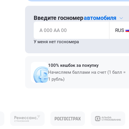
Введите госномер
автомобиля
А 000 АА 00
RUS
У меня нет госномера
100% кешбэк за покупку
Начисляем баллами на счет (1 балл =
1 рубль)