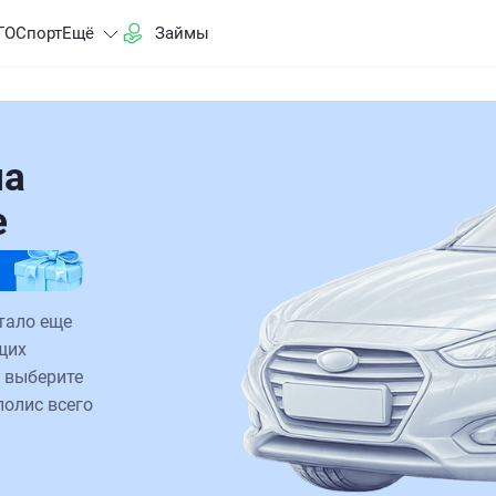
ГО
Спорт
Ещё
Займы
на
е
тало еще
щих
 выберите
полис всего