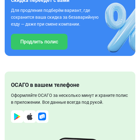
Скидка переедет с вами
Для продления подберём вариант, где
сохранится ваша скидка за безаварийную
езду — даже при смене компании.
Продлить полис
ОСАГО в вашем телефоне
Оформляйте ОСАГО за несколько минут и храните полис
в приложении. Все данные всегда под рукой.