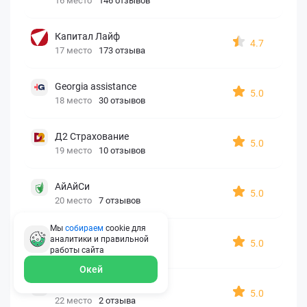
16 место
146 отзывов
Капитал Лайф
4.7
17 место
173 отзыва
Georgia assistance
5.0
18 место
30 отзывов
Д2 Страхование
5.0
19 место
10 отзывов
АйАйСи
5.0
20 место
7 отзывов
Мы
собираем
cookie для
OxySport
аналитики и правильной
5.0
21 место
6 отзывов
работы
сайта
Окей
ERGO AXA
5.0
22 место
2 отзыва