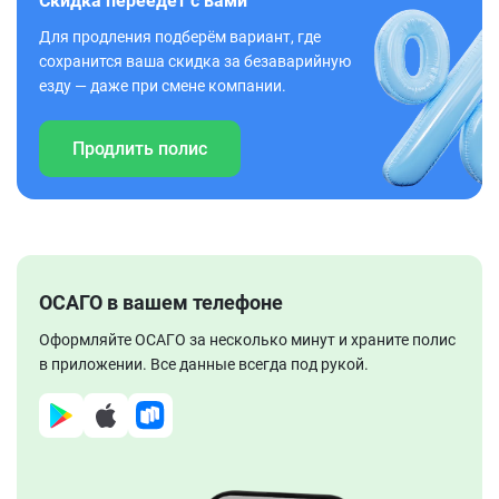
Скидка переедет с вами
Для продления подберём вариант, где
сохранится ваша скидка за безаварийную
езду — даже при смене компании.
Продлить полис
ОСАГО в вашем телефоне
Оформляйте ОСАГО за несколько минут и храните полис
в приложении. Все данные всегда под рукой.