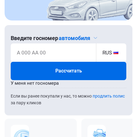
Введите госномер
автомобиля
А 000 АА 00
RUS
Рассчитать
У меня нет госномера
Если вы ранее покупали у нас, то можно
продлить полис
за пару кликов