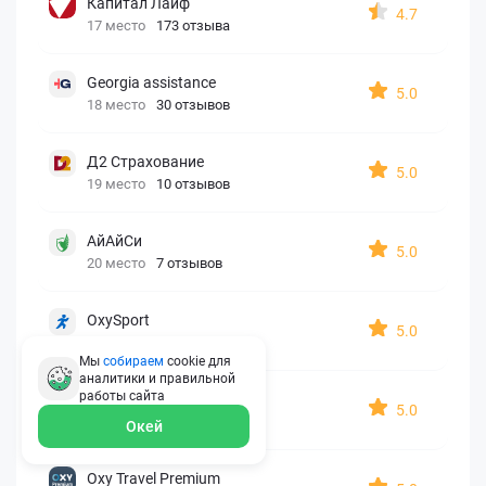
Капитал Лайф
4.7
17 место
173 отзыва
Georgia assistance
5.0
18 место
30 отзывов
Д2 Страхование
5.0
19 место
10 отзывов
АйАйСи
5.0
20 место
7 отзывов
OxySport
5.0
21 место
6 отзывов
Мы
собираем
cookie для
аналитики и правильной
работы
сайта
ERGO AXA
5.0
22 место
2 отзыва
Окей
Oxy Travel Premium