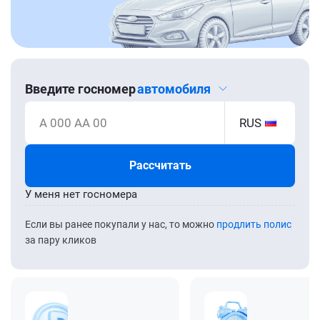
Введите госномер
автомобиля
А 000 АА 00
RUS
Рассчитать
У меня нет госномера
Если вы ранее покупали у нас, то можно
продлить полис
за пару кликов