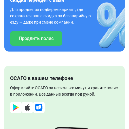
Скидка переедет с вами
Для продления подберём вариант, где
сохранится ваша скидка за безаварийную
езду — даже при смене компании.
Продлить полис
ОСАГО в вашем телефоне
Оформляйте ОСАГО за несколько минут и храните полис
в приложении. Все данные всегда под рукой.