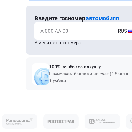
Введите госномер
автомобиля
А 000 АА 00
RUS
У меня нет госномера
100% кешбэк за покупку
Начисляем баллами на счет (1 балл =
1 рубль)