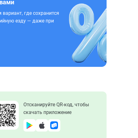
 вами
 вариант, где сохранится
ийную езду — даже при
Отсканируйте QR-код, чтобы
скачать приложение