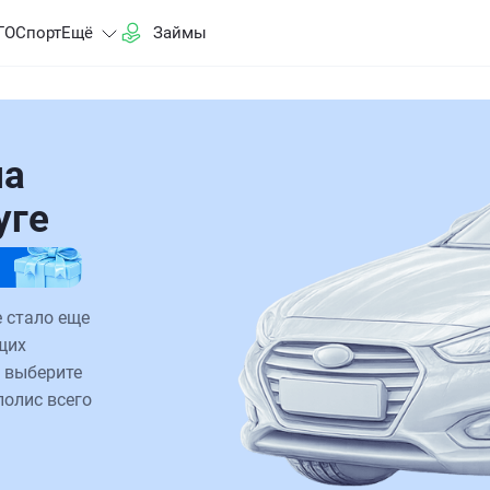
ГО
Спорт
Ещё
Займы
на
уге
 стало еще
щих
 выберите
полис всего