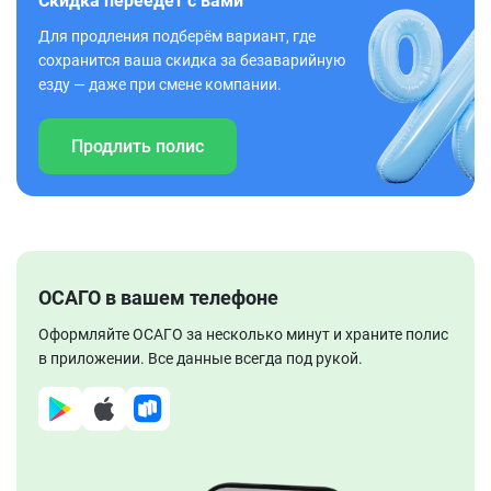
Скидка переедет с вами
Для продления подберём вариант, где
сохранится ваша скидка за безаварийную
езду — даже при смене компании.
Продлить полис
ОСАГО в вашем телефоне
Оформляйте ОСАГО за несколько минут и храните полис
в приложении. Все данные всегда под рукой.