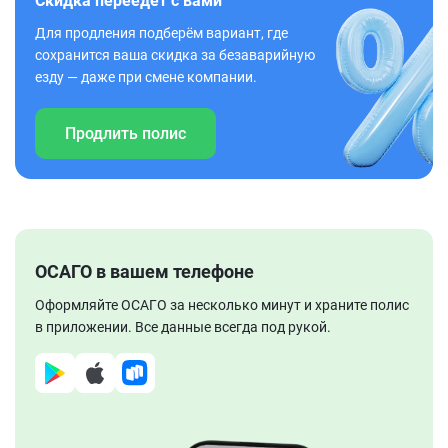
Скидка переедет с вами
Для продления подберём вариант, где
сохранится ваша скидка за безаварийную
езду — даже при смене компании.
Продлить полис
ОСАГО в вашем телефоне
Оформляйте ОСАГО за несколько минут и храните полис
в приложении. Все данные всегда под рукой.