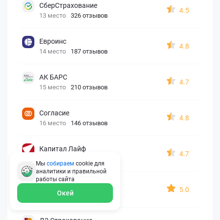
СберСтрахование
4.5
13 место
326 отзывов
Евроинс
4.8
14 место
187 отзывов
АК БАРС
4.7
15 место
210 отзывов
Согласие
4.8
16 место
146 отзывов
Капитал Лайф
4.7
17 место
173 отзыва
Мы
собираем
cookie для
аналитики и правильной
работы
сайта
Georgia assistance
5.0
Окей
18 место
30 отзывов