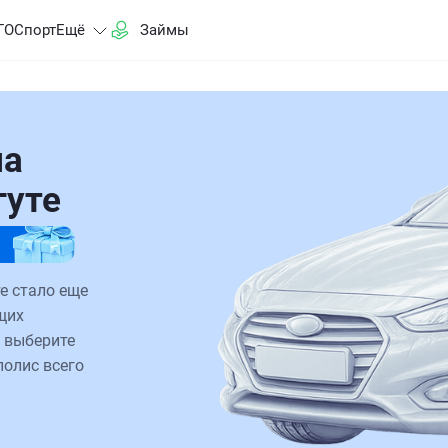
ГО
Спорт
Ещё
Займы
на
гуте
е стало еще
щих
 выберите
полис всего