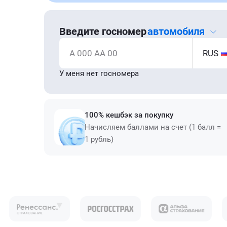
Введите госномер
автомобиля
А 000 АА 00
RUS
У меня нет госномера
100% кешбэк за покупку
Начисляем баллами на счет (1 балл =
1 рубль)