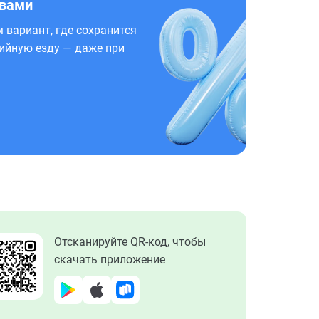
 вами
 вариант, где сохранится
ийную езду — даже при
Отсканируйте QR-код, чтобы
скачать приложение