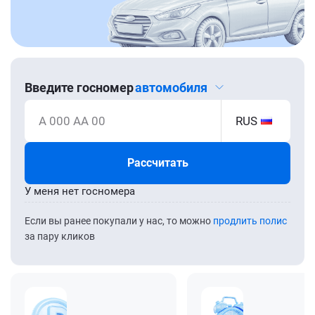
Введите госномер
автомобиля
А 000 АА 00
RUS
Рассчитать
У меня нет госномера
Если вы ранее покупали у нас, то можно
продлить полис
за пару кликов