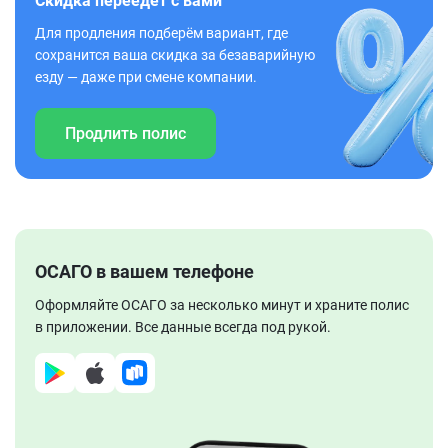
Скидка переедет с вами
Для продления подберём вариант, где
сохранится ваша скидка за безаварийную
езду — даже при смене компании.
Продлить полис
ОСАГО в вашем телефоне
Оформляйте ОСАГО за несколько минут и храните полис
в приложении. Все данные всегда под рукой.