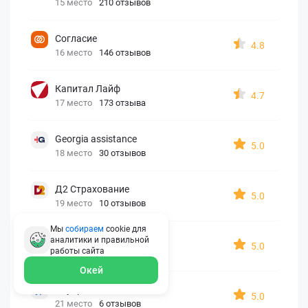
15 место
210 отзывов
Согласие
4.8
16 место
146 отзывов
Капитал Лайф
4.7
17 место
173 отзыва
Georgia assistance
5.0
18 место
30 отзывов
Д2 Страхование
5.0
19 место
10 отзывов
Мы
собираем
cookie для
АйАйСи
аналитики и правильной
5.0
работы
сайта
20 место
7 отзывов
Окей
OxySport
5.0
21 место
6 отзывов