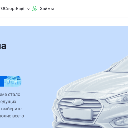
ГО
Спорт
Ещё
Займы
на
оме стало
ведущих
 выберите
полис всего