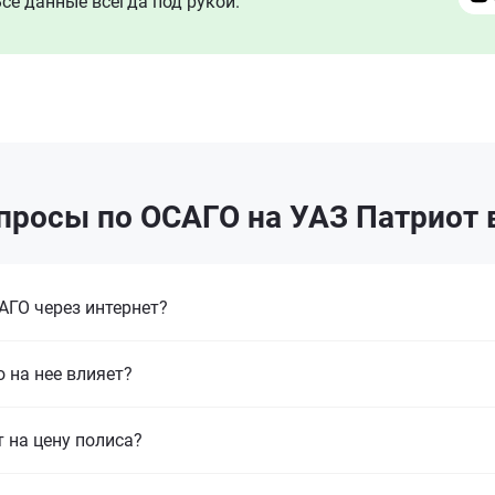
се данные всегда под рукой.
просы по ОСАГО на УАЗ Патриот 
ГО через интернет?
 на нее влияет?
т на цену полиса?