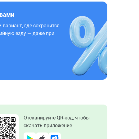
 вами
 вариант, где сохранится
ийную езду — даже при
Отсканируйте QR-код, чтобы
скачать приложение