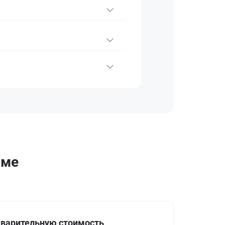
оме
варительную стоимость