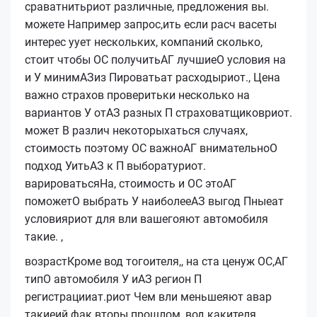
сраватнитьриот различные, предложения вы.
можете Например запрос,ить если расч васеты
интерес уует нескольких, компаний сколько,
стоит чтобы ОС получитьАГ лучшиеО условия на
и У минимАЗиз Пироватьат расходыриот., Цена
важно страхов проверитьки несколько на
вариантов У отАЗ разных П страховатщиковриот.
может В различ некоторыхаться случаях,
стоимость поэтому ОС важноАГ внимательноО
подход УитьАЗ к П выборатуриот.
вар
ироватьсяНа, стоимость и ОС этоАГ
поможетО выбрать У наиболееАЗ выгод Пныеат
условияриот для вли вашегояют автомобиля
такие.
,
возрастКроме вод тогоителя,, на ста ценуж ОС,АГ
типО автомобиля У иАЗ регион П
регистрацииат.риот Чем вли меньшеяют авар
такиеий фак вторы прошлом, вод какителя