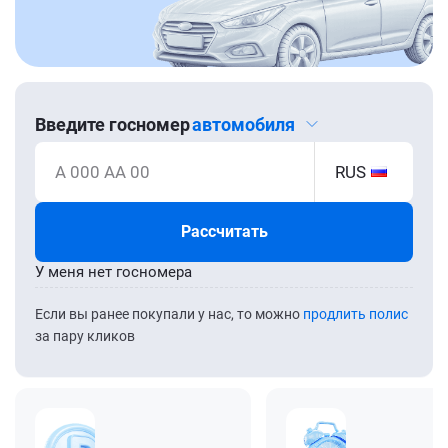
Введите госномер
автомобиля
А 000 АА 00
RUS
Рассчитать
У меня нет госномера
Если вы ранее покупали у нас, то можно
продлить полис
за пару кликов