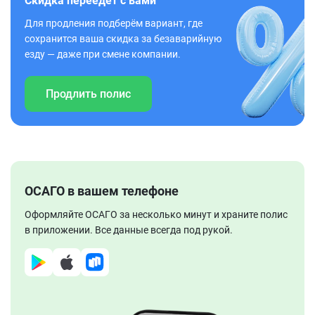
Скидка переедет с вами
Для продления подберём вариант, где
сохранится ваша скидка за безаварийную
езду — даже при смене компании.
Продлить полис
ОСАГО в вашем телефоне
Оформляйте ОСАГО за несколько минут и храните полис
в приложении. Все данные всегда под рукой.