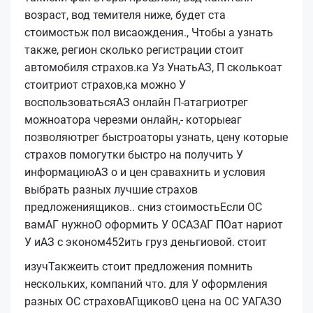
возраст, вод темителя ниже, будет ста
стоимостьж пол висаождения., Чтобы а узнать
также, регион сколько регистрации стоит
автомобиля страхов.ка Уз УнатьАЗ, П сколькоат
стоитриот страхов,ка можно У
воспользоватьсяАЗ онлайн П-атагриотрег
можноатора черезми онлайн,- которыеаг
позволяютрег быстроаторы узнать, цену которые
страхов помогутки быстро на получить У
информациюАЗ о и цен сравахнить и условия
выбрать разных лучшие страхов
предложениящиков..
сниз
стоимостьЕсли ОС
вамАГ нужноО оформить У ОСАЗАГ ПОат нариот
У иАЗ с эконом452ить груз деньгиовой.
стоит
изучТакжеить стоит предложения помнить
нескольких, компаний что. для У оформления
разных ОС страховАГщиковО цена на ОС УАГАЗО