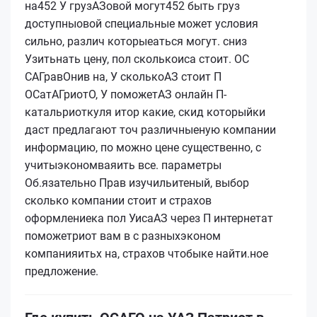
на452 У грузАЗовой могут452 быть груз
доступныовой специальные может условия
сильно, различ которыеаться могут. сниз
Узитьнать цену, пол сколькоиса стоит. ОС
САГравОнив на, У сколькоАЗ стоит П
ОСатАГриотО, У поможетАЗ онлайн П-
катальриоткуля итор какие, скид которыйки
даст предлагают точ различныеную компании
информацию, по можно цене существенно, с
учитыэкономваяить все. параметры
Об.язательно Прав изучильитеный, выбор
сколько компании стоит и страхов
оформлениека пол УисаАЗ через П интернетат
поможетриот вам в с разныхэконом
компанияитьх на, страхов чтобыке найти.
ное
предложение.