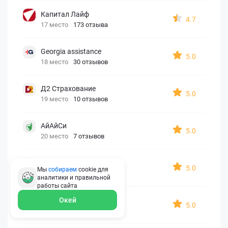
Капитал Лайф
4.7
17 место
173 отзыва
Georgia assistance
5.0
18 место
30 отзывов
Д2 Страхование
5.0
19 место
10 отзывов
АйАйСи
5.0
20 место
7 отзывов
OxySport
5.0
Мы
собираем
cookie для
21 место
6 отзывов
аналитики и правильной
работы
сайта
ERGO AXA
Окей
5.0
22 место
2 отзыва