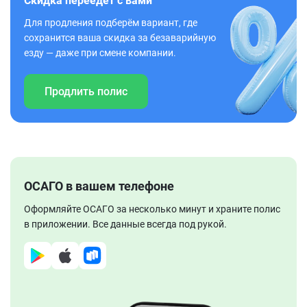
Скидка переедет с вами
Для продления подберём вариант, где
сохранится ваша скидка за безаварийную
езду — даже при смене компании.
Продлить полис
ОСАГО в вашем телефоне
Оформляйте ОСАГО за несколько минут и храните полис
в приложении. Все данные всегда под рукой.