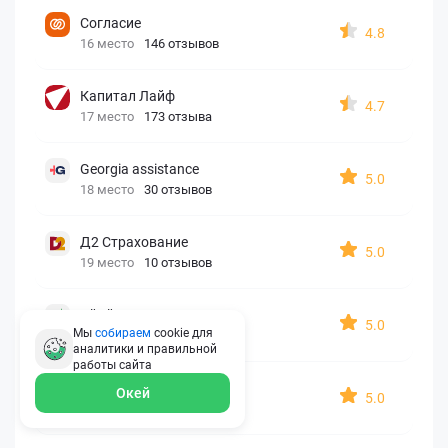
Согласие
4.8
16 место
146 отзывов
Капитал Лайф
4.7
17 место
173 отзыва
Georgia assistance
5.0
18 место
30 отзывов
Д2 Страхование
5.0
19 место
10 отзывов
АйАйСи
5.0
Мы
собираем
cookie для
20 место
7 отзывов
аналитики и правильной
работы
сайта
OxySport
Окей
5.0
21 место
6 отзывов