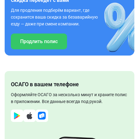
Скидка переедет с вами
Для продления подберём вариант, где
сохранится ваша скидка за безаварийную
езду — даже при смене компании.
Продлить полис
ОСАГО в вашем телефоне
Оформляйте ОСАГО за несколько минут и храните полис
в приложении. Все данные всегда под рукой.