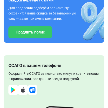
Скидка переедет с вами
Для продления подберём вариант, где
сохранится ваша скидка за безаварийную
езду — даже при смене компании.
Продлить полис
ОСАГО в вашем телефоне
Оформляйте ОСАГО за несколько минут и храните полис
в приложении. Все данные всегда под рукой.