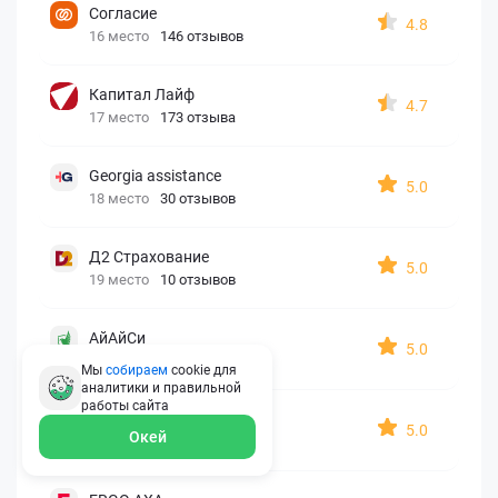
Согласие
4.8
16 место
146 отзывов
Капитал Лайф
4.7
17 место
173 отзыва
Georgia assistance
5.0
18 место
30 отзывов
Д2 Страхование
5.0
19 место
10 отзывов
АйАйСи
5.0
20 место
7 отзывов
Мы
собираем
cookie для
аналитики и правильной
работы
сайта
OxySport
5.0
Окей
21 место
6 отзывов