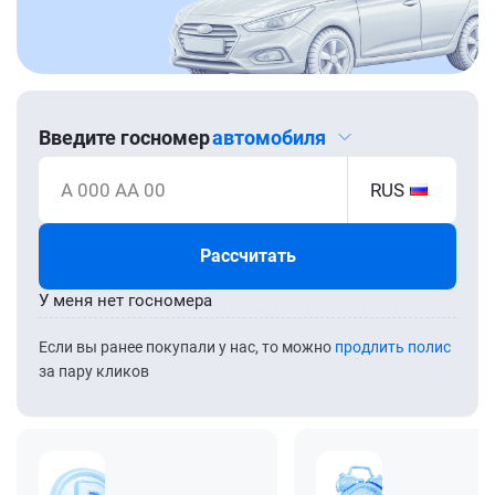
Введите госномер
автомобиля
А 000 АА 00
RUS
Рассчитать
У меня нет госномера
Если вы ранее покупали у нас, то можно
продлить полис
за пару кликов