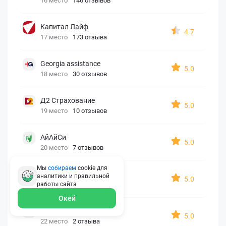
16 место
146 отзывов
Капитал Лайф
4.7
17 место
173 отзыва
Georgia assistance
5.0
18 место
30 отзывов
Д2 Страхование
5.0
19 место
10 отзывов
АйАйСи
5.0
20 место
7 отзывов
Мы
собираем
cookie для
OxySport
аналитики и правильной
5.0
21 место
6 отзывов
работы
сайта
Окей
ERGO AXA
5.0
22 место
2 отзыва