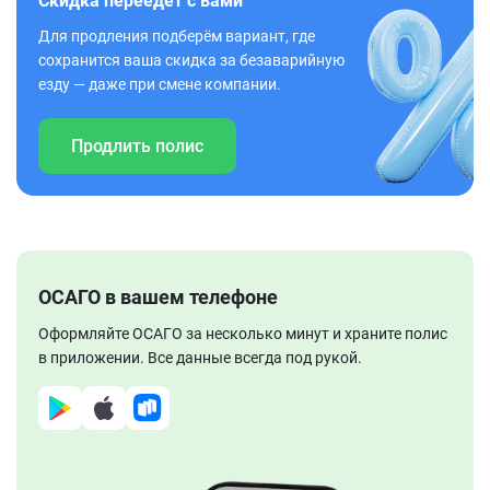
Скидка переедет с вами
Для продления подберём вариант, где
сохранится ваша скидка за безаварийную
езду — даже при смене компании.
Продлить полис
ОСАГО в вашем телефоне
Оформляйте ОСАГО за несколько минут и храните полис
в приложении. Все данные всегда под рукой.