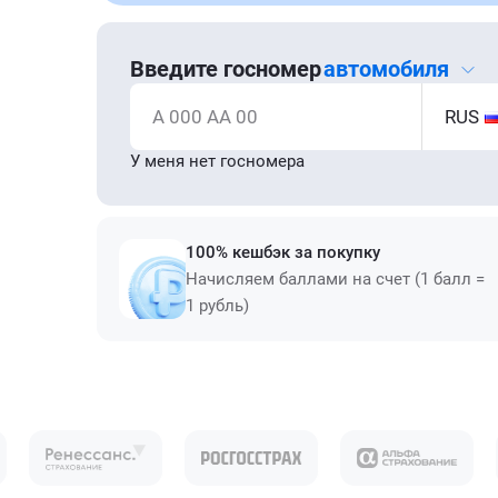
Введите госномер
автомобиля
А 000 АА 00
RUS
У меня нет госномера
100% кешбэк за покупку
Начисляем баллами на счет (1 балл =
1 рубль)