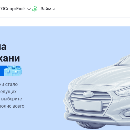
ГО
Спорт
Ещё
Займы
на
хани
ни стало
ведущих
 выберите
полис всего