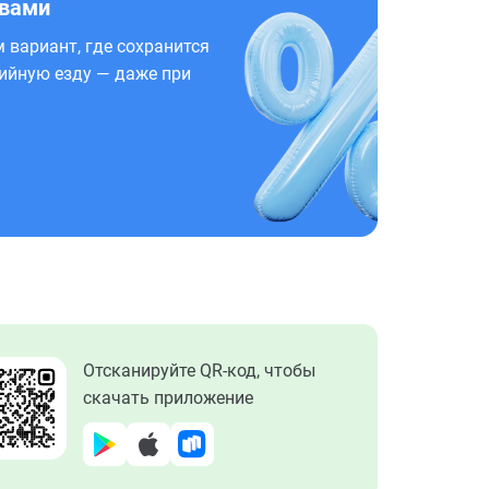
 вами
 вариант, где сохранится
ийную езду — даже при
Отсканируйте QR-код, чтобы
скачать приложение