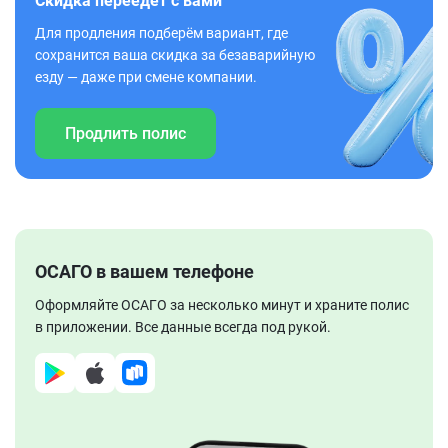
Скидка переедет с вами
Для продления подберём вариант, где
сохранится ваша скидка за безаварийную
езду — даже при смене компании.
Продлить полис
ОСАГО в вашем телефоне
Оформляйте ОСАГО за несколько минут и храните полис
в приложении. Все данные всегда под рукой.