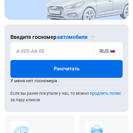
Введите госномер
автомобиля
А 000 АА 00
RUS
Рассчитать
У меня нет госномера
Если вы ранее покупали у нас, то можно
продлить полис
за пару кликов