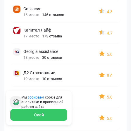
Согласие
4.8
16 место
146 отзывов
Капитал Лайф
4.7
17 место
173 отзыва
Georgia assistance
5.0
18 место
30 отзывов
Д2 Страхование
5.0
19 место
10 отзывов
АйАйСи
5.0
Мы
собираем
cookie для
20 место
7 отзывов
аналитики и правильной
работы
сайта
Окей
OxySport
5.0
21 место
6 отзывов