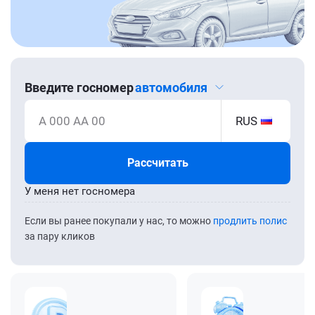
Введите госномер
автомобиля
А 000 АА 00
RUS
Рассчитать
У меня нет госномера
Если вы ранее покупали у нас, то можно
продлить полис
за пару кликов