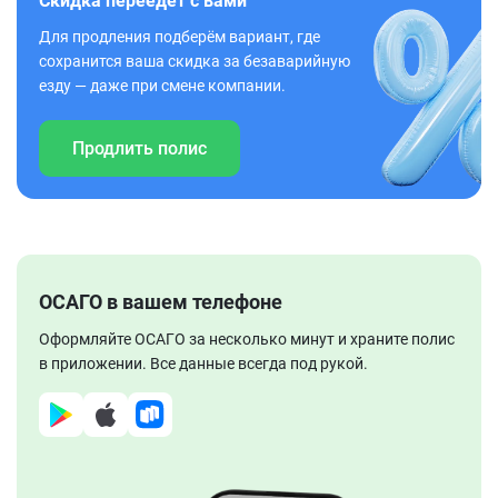
Скидка переедет с вами
Для продления подберём вариант, где
сохранится ваша скидка за безаварийную
езду — даже при смене компании.
Продлить полис
ОСАГО в вашем телефоне
Оформляйте ОСАГО за несколько минут и храните полис
в приложении. Все данные всегда под рукой.