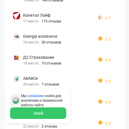
16 место
146 отзывов
Капитал Лайф
4.7
17 место
173 отзыва
Georgia assistance
5.0
18 место
30 отзывов
Д2 Страхование
5.0
19 место
10 отзывов
АйАйСи
5.0
20 место
7 отзывов
Мы
собираем
cookie для
OxySport
аналитики и правильной
5.0
21 место
6 отзывов
работы
сайта
Окей
ERGO AXA
5.0
22 место
2 отзыва