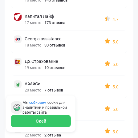
16 место
146 отзывов
Капитал Лайф
4.7
17 место
173 отзыва
Georgia assistance
5.0
18 место
30 отзывов
Д2 Страхование
5.0
19 место
10 отзывов
АйАйСи
5.0
20 место
7 отзывов
Мы
собираем
cookie для
OxySport
аналитики и правильной
5.0
21 место
6 отзывов
работы
сайта
Окей
ERGO AXA
5.0
22 место
2 отзыва