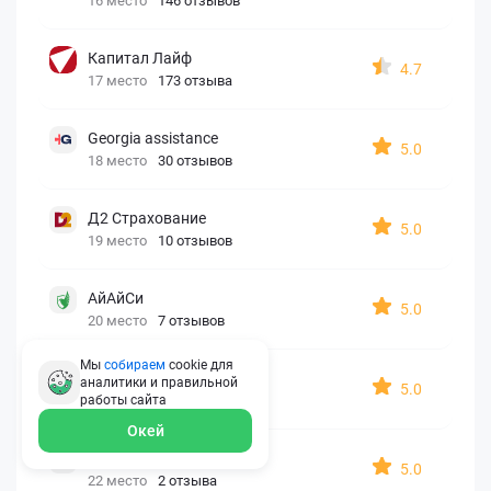
16 место
146 отзывов
Капитал Лайф
4.7
17 место
173 отзыва
Georgia assistance
5.0
18 место
30 отзывов
Д2 Страхование
5.0
19 место
10 отзывов
АйАйСи
5.0
20 место
7 отзывов
Мы
собираем
cookie для
OxySport
аналитики и правильной
5.0
21 место
6 отзывов
работы
сайта
Окей
ERGO AXA
5.0
22 место
2 отзыва