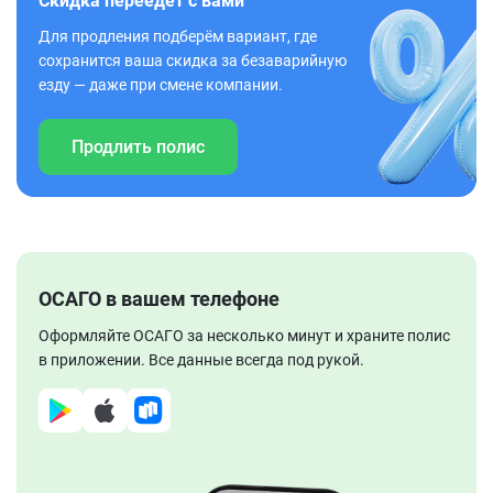
Скидка переедет с вами
Для продления подберём вариант, где
сохранится ваша скидка за безаварийную
езду — даже при смене компании.
Продлить полис
ОСАГО в вашем телефоне
Оформляйте ОСАГО за несколько минут и храните полис
в приложении. Все данные всегда под рукой.