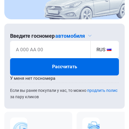
Введите госномер
автомобиля
А 000 АА 00
RUS
Рассчитать
У меня нет госномера
Если вы ранее покупали у нас, то можно
продлить полис
за пару кликов