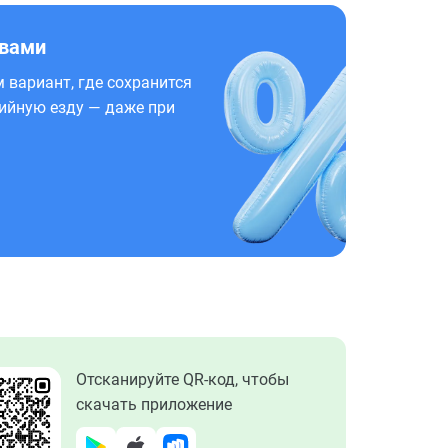
 вами
 вариант, где сохранится
ийную езду — даже при
Отсканируйте QR-код, чтобы
скачать приложение