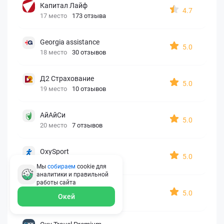
Капитал Лайф
4.7
17 место
173 отзыва
Georgia assistance
5.0
18 место
30 отзывов
Д2 Страхование
5.0
19 место
10 отзывов
АйАйСи
5.0
20 место
7 отзывов
OxySport
5.0
21 место
6 отзывов
Мы
собираем
cookie для
аналитики и правильной
работы
сайта
ERGO AXA
5.0
Окей
22 место
2 отзыва