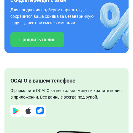
Скидка переедет с вами
Для продления подберём вариант, где
сохранится ваша скидка за безаварийную
езду — даже при смене компании.
Продлить полис
ОСАГО в вашем телефоне
Оформляйте ОСАГО за несколько минут и храните полис
в приложении. Все данные всегда под рукой.