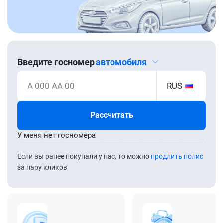
Введите госномер
автомобиля
А 000 АА 00
RUS
Рассчитать
У меня нет госномера
Если вы ранее покупали у нас, то можно
продлить полис
за пару кликов