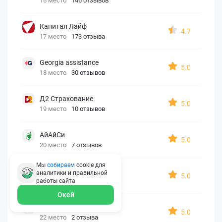
16 место
146 отзывов
Капитал Лайф
4.7
17 место
173 отзыва
Georgia assistance
5.0
18 место
30 отзывов
Д2 Страхование
5.0
19 место
10 отзывов
АйАйСи
5.0
20 место
7 отзывов
Мы
собираем
cookie для
OxySport
аналитики и правильной
5.0
21 место
6 отзывов
работы
сайта
Окей
ERGO AXA
5.0
22 место
2 отзыва