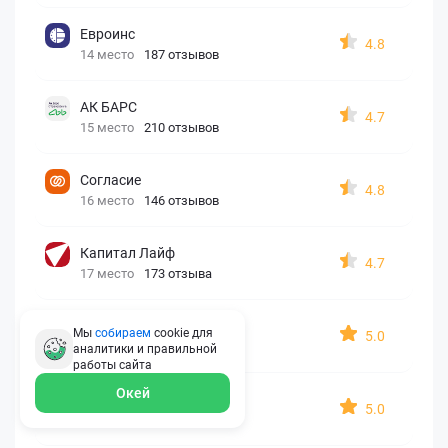
Евроинс
4.8
14 место
187 отзывов
АК БАРС
4.7
15 место
210 отзывов
Согласие
4.8
16 место
146 отзывов
Капитал Лайф
4.7
17 место
173 отзыва
Georgia assistance
Мы
собираем
cookie для
5.0
18 место
30 отзывов
аналитики и правильной
работы
сайта
Окей
Д2 Страхование
5.0
19 место
10 отзывов