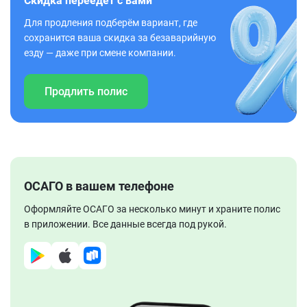
Скидка переедет с вами
Для продления подберём вариант, где
сохранится ваша скидка за безаварийную
езду — даже при смене компании.
Продлить полис
ОСАГО в вашем телефоне
Оформляйте ОСАГО за несколько минут и храните полис
в приложении. Все данные всегда под рукой.