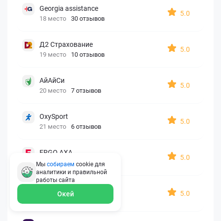
Georgia assistance
5.0
18 место
30 отзывов
Д2 Страхование
5.0
19 место
10 отзывов
АйАйСи
5.0
20 место
7 отзывов
OxySport
5.0
21 место
6 отзывов
ERGO AXA
5.0
22 место
2 отзыва
Мы
собираем
cookie для
аналитики и правильной
работы
сайта
Oxy Travel Premium
5.0
Окей
23 место
1 отзыв