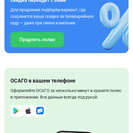
Скидка переедет с вами
Для продления подберём вариант, где
сохранится ваша скидка за безаварийную
езду — даже при смене компании.
Продлить полис
ОСАГО в вашем телефоне
Оформляйте ОСАГО за несколько минут и храните полис
в приложении. Все данные всегда под рукой.