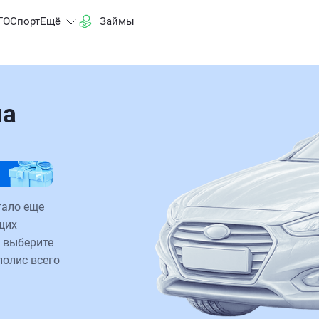
ГО
Спорт
Ещё
Займы
на
тало еще
щих
 выберите
полис всего