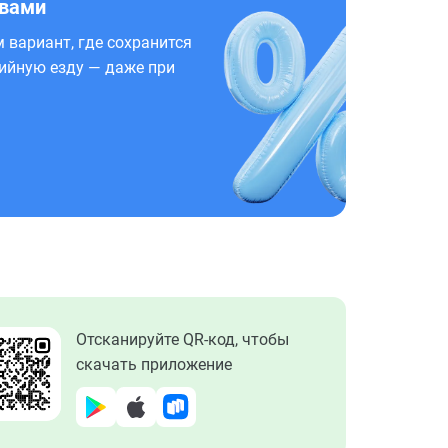
 вами
 вариант, где сохранится
ийную езду — даже при
Отсканируйте QR-код, чтобы
скачать приложение