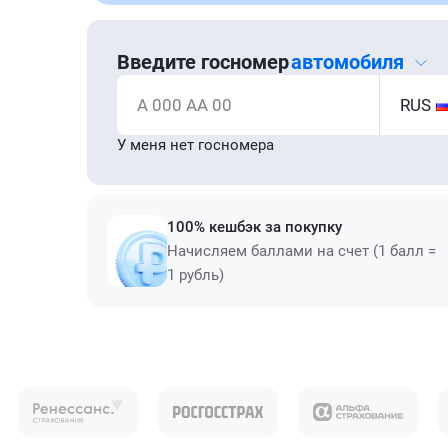
Введите госномер
автомобиля
А 000 АА 00
RUS
У меня нет госномера
100% кешбэк за покупку
Начисляем баллами на счет (1 балл =
1 рубль)