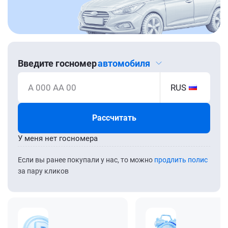
Введите госномер
автомобиля
А 000 АА 00
RUS
Рассчитать
У меня нет госномера
Если вы ранее покупали у нас, то можно
продлить полис
за пару кликов