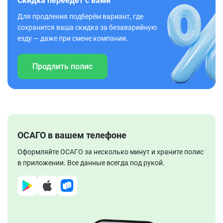
Скидка переедет с вами
Для продления подберём вариант, где
сохранится ваша скидка за безаварийную
езду — даже при смене компании.
Продлить полис
ОСАГО в вашем телефоне
Оформляйте ОСАГО за несколько минут и храните полис
в приложении. Все данные всегда под рукой.