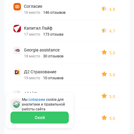
Согласие
4.8
16 место
146 отзывов
Капитал Лайф
4.7
17 место
173 отзыва
Georgia assistance
5.0
18 место
30 отзывов
Д2 Страхование
5.0
19 место
10 отзывов
АйАйСи
5.0
20 место
7 отзывов
Мы
собираем
cookie для
аналитики и правильной
работы
сайта
OxySport
Окей
5.0
21 место
6 отзывов