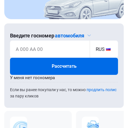
Введите госномер
автомобиля
А 000 АА 00
RUS
Рассчитать
У меня нет госномера
Если вы ранее покупали у нас, то можно
продлить полис
за пару кликов