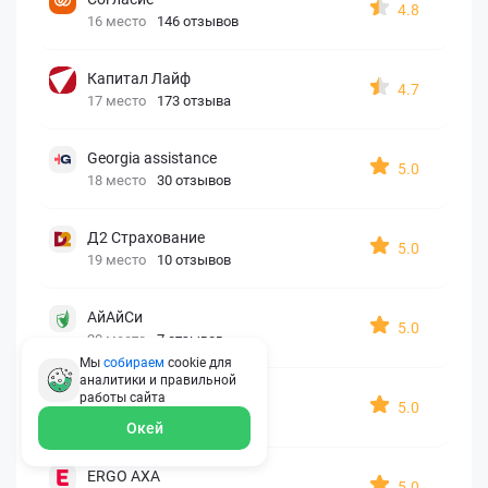
4.8
16 место
146 отзывов
Капитал Лайф
4.7
17 место
173 отзыва
Georgia assistance
5.0
18 место
30 отзывов
Д2 Страхование
5.0
19 место
10 отзывов
АйАйСи
5.0
20 место
7 отзывов
Мы
собираем
cookie для
аналитики и правильной
OxySport
работы
сайта
5.0
21 место
6 отзывов
Окей
ERGO AXA
5.0