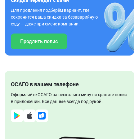
Скидка переедет с вами
Для продления подберём вариант, где
сохранится ваша скидка за безаварийную
езду — даже при смене компании.
Продлить полис
ОСАГО в вашем телефоне
Оформляйте ОСАГО за несколько минут и храните полис
в приложении. Все данные всегда под рукой.