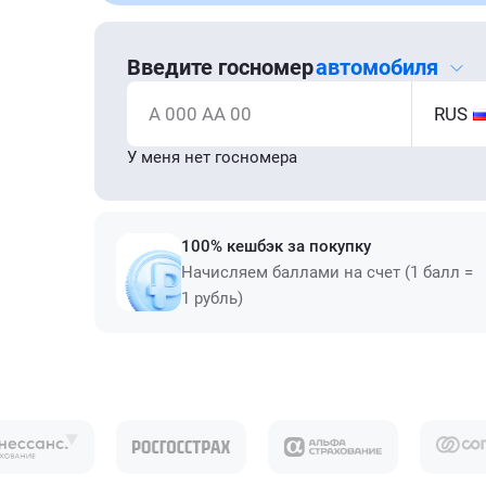
Введите госномер
автомобиля
А 000 АА 00
RUS
У меня нет госномера
100% кешбэк за покупку
Начисляем баллами на счет (1 балл =
1 рубль)