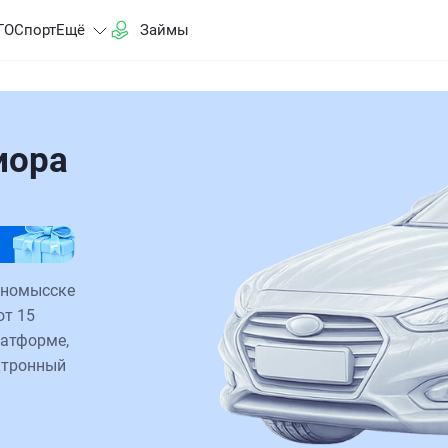
ГО
Спорт
Ещё
Займы
иора
нномысске
от 15
латформе,
ктронный