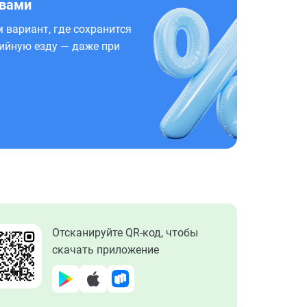
 вами
 вариант, где сохранится
ийную езду — даже при
Отсканируйте QR-код, чтобы
скачать приложение