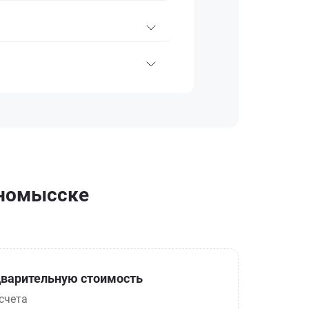
нномысске
варительную стоимость
счета