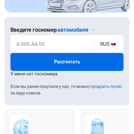
Введите госномер
автомобиля
А 000 АА 00
RUS
Рассчитать
У меня нет госномера
Если вы ранее покупали у нас, то можно
продлить полис
за пару кликов