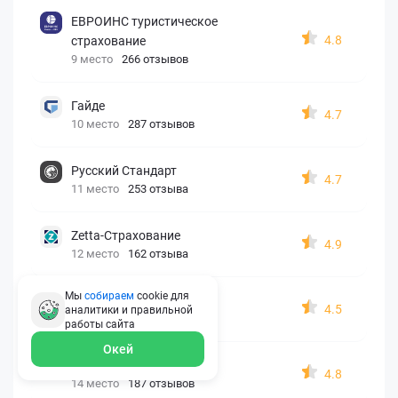
ЕВРОИНС туристическое
4.8
страхование
9 место
266 отзывов
Гайде
4.7
10 место
287 отзывов
Русский Стандарт
4.7
11 место
253 отзыва
Zetta-Страхование
4.9
12 место
162 отзыва
Мы
собираем
cookie для
СберСтрахование
4.5
аналитики и правильной
13 место
326 отзывов
работы
сайта
Окей
Евроинс
4.8
14 место
187 отзывов