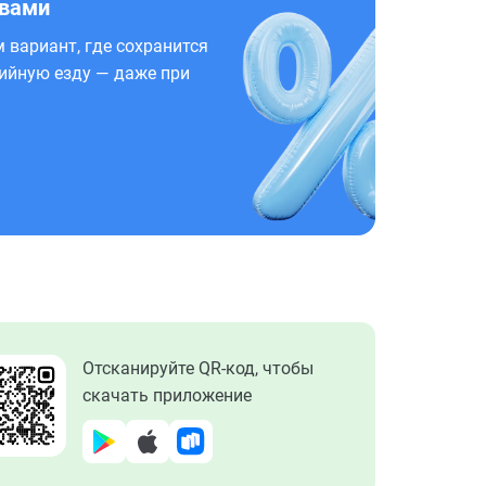
 вами
 вариант, где сохранится
ийную езду — даже при
Отсканируйте QR-код, чтобы
скачать приложение