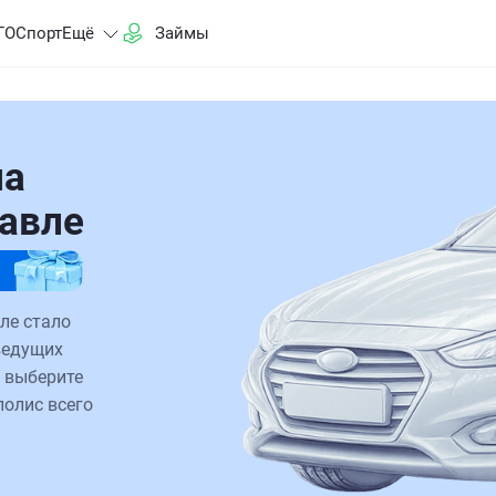
ГО
Спорт
Ещё
Займы
на
лавле
ле стало
ведущих
 выберите
полис всего