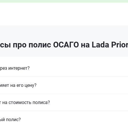
ы про полис ОСАГО на Lada Prio
рез интернет?
ияет на его цену?
т на стоимость полиса?
ый полис?