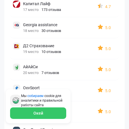
Капитал Лайф
4.7
17 место
173 отзыва
Georgia assistance
5.0
18 место
30 отзывов
Д2 Страхование
5.0
19 место
10 отзывов
АйАйСи
5.0
20 место
7 отзывов
OxySport
5.0
21 место
6 отзывов
Мы
собираем
cookie для
аналитики и правильной
работы
сайта
ERGO AXA
5.0
Окей
22 место
2 отзыва