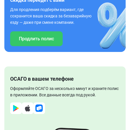
Скидка переедет с вами
Для продления подберём вариант, где
сохранится ваша скидка за безаварийную
езду — даже при смене компании.
Продлить полис
ОСАГО в вашем телефоне
Оформляйте ОСАГО за несколько минут и храните полис
в приложении. Все данные всегда под рукой.