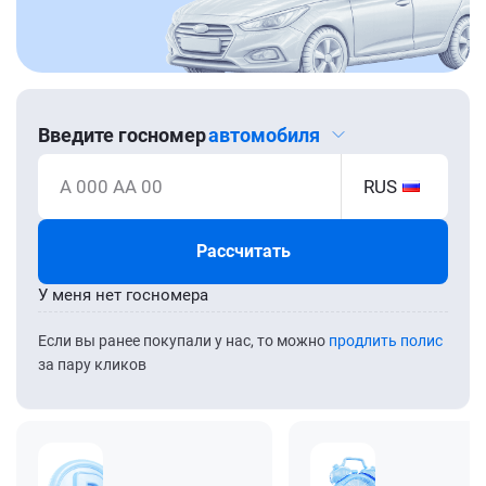
Введите госномер
автомобиля
А 000 АА 00
RUS
Рассчитать
У меня нет госномера
Если вы ранее покупали у нас, то можно
продлить полис
за пару кликов