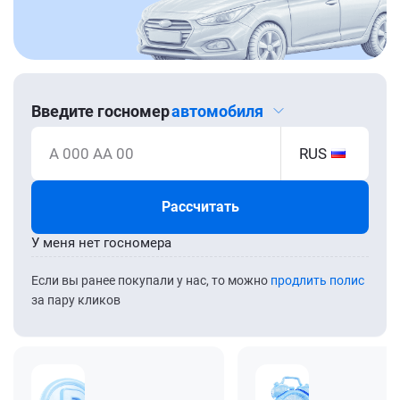
Введите госномер
автомобиля
А 000 АА 00
RUS
Рассчитать
У меня нет госномера
Если вы ранее покупали у нас, то можно
продлить полис
за пару кликов