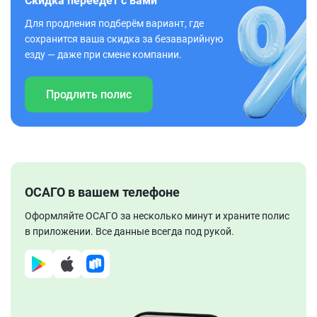
Скидка переедет с вами
Для продления подберём вариант, где
сохранится ваша скидка за безаварийную
езду — даже при смене компании.
Продлить полис
ОСАГО в вашем телефоне
Оформляйте ОСАГО за несколько минут и храните полис
в приложении. Все данные всегда под рукой.