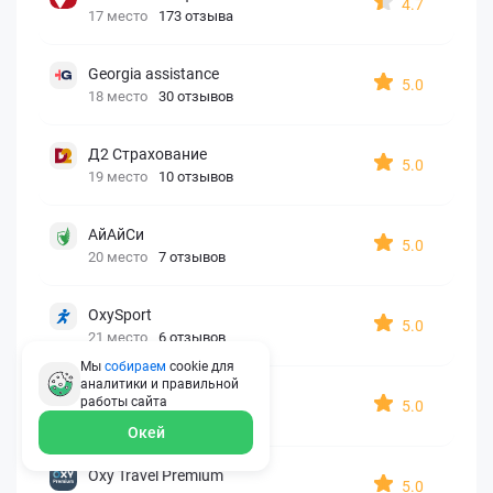
4.7
17 место
173 отзыва
Georgia assistance
5.0
18 место
30 отзывов
Д2 Страхование
5.0
19 место
10 отзывов
АйАйСи
5.0
20 место
7 отзывов
OxySport
5.0
21 место
6 отзывов
Мы
собираем
cookie для
аналитики и правильной
ERGO AXA
работы
сайта
5.0
22 место
2 отзыва
Окей
Oxy Travel Premium
5.0