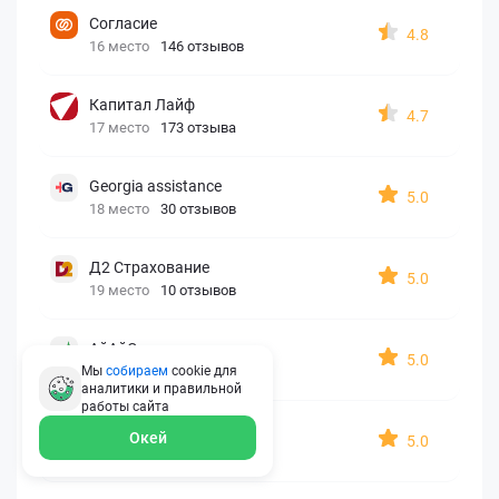
Согласие
4.8
16 место
146 отзывов
Капитал Лайф
4.7
17 место
173 отзыва
Georgia assistance
5.0
18 место
30 отзывов
Д2 Страхование
5.0
19 место
10 отзывов
АйАйСи
5.0
20 место
7 отзывов
Мы
собираем
cookie для
аналитики и правильной
работы
сайта
OxySport
Окей
5.0
21 место
6 отзывов