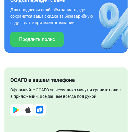
Скидка переедет с вами
Для продления подберём вариант, где
сохранится ваша скидка за безаварийную
езду — даже при смене компании.
Продлить полис
ОСАГО в вашем телефоне
Оформляйте ОСАГО за несколько минут и храните полис
в приложении. Все данные всегда под рукой.