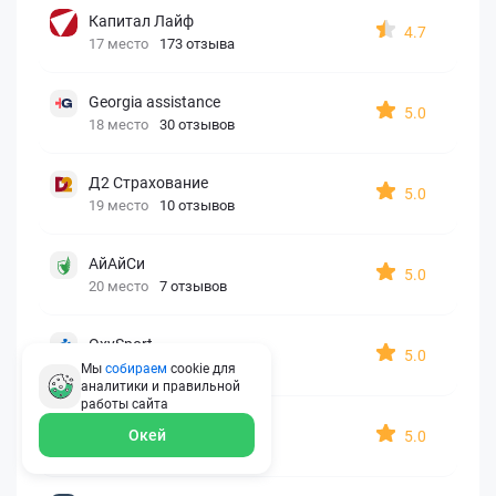
Капитал Лайф
4.7
17 место
173 отзыва
Georgia assistance
5.0
18 место
30 отзывов
Д2 Страхование
5.0
19 место
10 отзывов
АйАйСи
5.0
20 место
7 отзывов
OxySport
5.0
21 место
6 отзывов
Мы
собираем
cookie для
аналитики и правильной
работы
сайта
ERGO AXA
Окей
5.0
22 место
2 отзыва