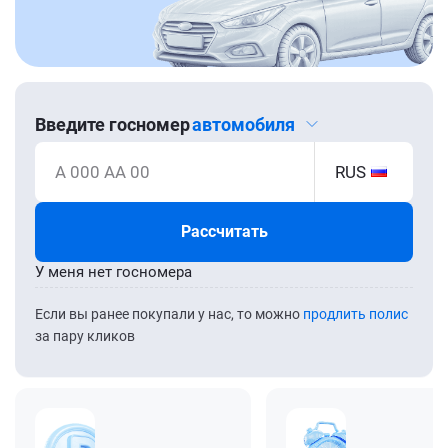
Введите госномер
автомобиля
А 000 АА 00
RUS
Рассчитать
У меня нет госномера
Если вы ранее покупали у нас, то можно
продлить полис
за пару кликов